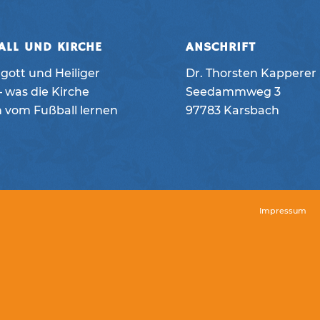
ALL UND KIRCHE
ANSCHRIFT
gott und Heiliger
Dr. Thorsten Kapperer
 was die Kirche
Seedammweg 3
h vom Fußball lernen
97783 Karsbach
Impressum