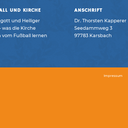
ALL UND KIRCHE
ANSCHRIFT
gott und Heiliger
Dr. Thorsten Kapperer
 was die Kirche
Seedammweg 3
h vom Fußball lernen
97783 Karsbach
Impressum